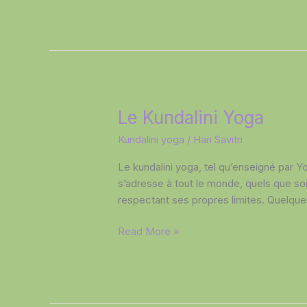
Le
Le Kundalini Yoga
Kundalini
Kundalini yoga
/
Hari Savitri
Yoga
Le kundalini yoga, tel qu’enseigné par Yog
s’adresse à tout le monde, quels que soi
respectant ses propres limites. Quelque
Read More »