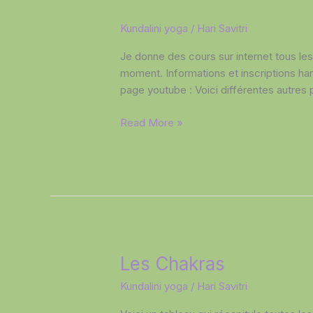
Cours
Kundalini yoga
/
Hari Savitri
en
Je donne des cours sur internet tous le
ligne
moment. Informations et inscriptions ha
page youtube : Voici différentes autres p
Read More »
Les
Les Chakras
Chakras
Kundalini yoga
/
Hari Savitri