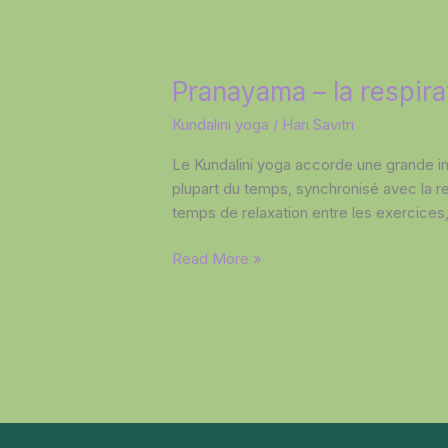
Pranayama
Pranayama – la respira
–
Kundalini yoga
/
Hari Savitri
la
respiration
Le Kundalini yoga accorde une grande i
plupart du temps, synchronisé avec la res
temps de relaxation entre les exercices
Read More »