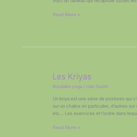
Voici un tableau qui récapitule toutes le
Read More »
Les
Les Kriyas
Kriyas
Kundalini yoga
/
Hari Savitri
Un kriya est une série de postures qui s
sur un chakra en particulier, d’autres su
etc… Les exercices et l’ordre dans leque
Read More »