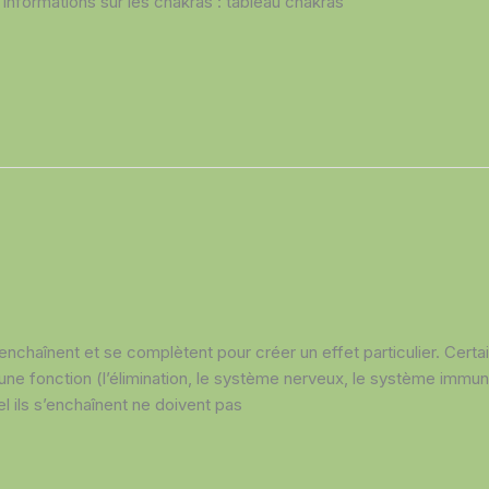
s informations sur les chakras : tableau chakras
’enchaînent et se complètent pour créer un effet particulier. Certa
r une fonction (l’élimination, le système nerveux, le système immunit
l ils s’enchaînent ne doivent pas