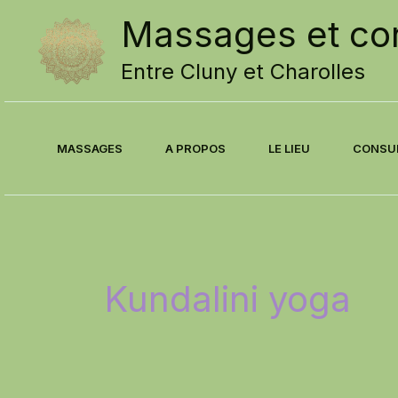
Skip
Massages et con
to
content
Entre Cluny et Charolles
MASSAGES
A PROPOS
LE LIEU
CONSU
Kundalini yoga