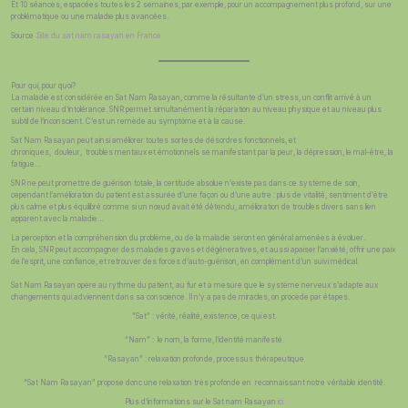
Et 10 séances, espacées toutes les 2 semaines, par exemple, pour un accompagnement plus profond, sur une
problématique ou une maladie plus avancées.
Source :
Site du sat nam rasayan en France
Pour qui, pour quoi?
La maladie est considérée en Sat Nam Rasayan, comme la résultante d’un stress, un conflit arrivé à un
certain niveau d’intolérance. SNR permet simultanément la réparation au niveau physique et au niveau plus
subtil de l’inconscient. C’est un remède au symptôme et à la cause.
Sat Nam Rasayan peut ainsi améliorer toutes sortes de désordres fonctionnels, et
chroniques, douleur, troubles mentaux et émotionnels se manifestant par la peur, la dépression, le mal-être, la
fatigue…
SNR ne peut promettre de guérison totale, la certitude absolue n’existe pas dans ce système de soin,
cependant l’amélioration du patient est assurée d’une façon ou d’une autre : plus de vitalité, sentiment d’être
plus calme et plus équilibré comme si un nœud avait été détendu, amélioration de troubles divers sans lien
apparent avec la maladie…
La perception et la compréhension du problème, ou de la maladie seront en général amenées à évoluer.
En cela, SNR peut accompagner des maladies graves et dégéneratives, et aussi apaiser l’anxiété, offrir une paix
de l’esprit, une confiance, et retrouver des forces d’auto-guérison, en complément d’un suivi médical.
Sat Nam Rasayan opère au rythme du patient, au fur et à mesure que le système nerveux s’adapte aux
changements qui adviennent dans sa conscience. Il n’y a pas de miracles, on procède par étapes.
“Sat” : vérité, réalité, existence, ce qui est.
“Nam” : le nom, la forme, l’identité manifesté.
“Rasayan” : relaxation profonde, processus thérapeutique
“Sat Nam Rasayan” propose donc une relaxation très profonde en reconnaissant notre véritable identité.
Plus d’informations sur le Sat nam Rasayan
ici