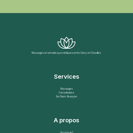
Massages et conseils ayurvédiques entre Cluny et Charolles.
Services
Massages
Consultations
Sat Nam Rasayan
A propos
Qui suis-je?