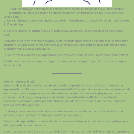
« Sat Nam Rasayan est un processus complètement naturel. Le thérapeute enlève simplement les
résistances qui sont sur le chemin de celui qui reçoit le soin, l’empêchant d’être libre. » Guru Dev Singh.
De quoi s’agit-il?
Le Sat Nām Rasayan est une technique ancestrale de méditation et un art de guérison qui vient de la tradition
du Kundalini Yoga.
En sat nam rasayan, on considère que la maladie est causée par des résistances présentes dans notre
corps.
Le praticien de sat nam rasayan entre dans un état méditatif appelé shunya qui lui permet de se connecter à
son patient. Il n’a pas besoin de vous connaître, ni de savoir de quoi vous souffrez. En se connectant à vous, il
va identifier vos résistances et les libérer.
Le soin va rétablir la capacité d’autoguérison de votre corps et vous mettre dans un état de relaxation profonde.
Soin d’environ 1h sur rendez-vous par skype, zoom ou au centre de yoga à Sivignon (71). Contactez-moi pour
définir une date.
Comment se passe le soin?
Vous vous détendez les yeux fermés, allongé sur le dos. Le praticien entre en méditation, et vous touche
légèrement le bras. En vous incluant dans son espace méditatif, il ressent alors les sensations que crée en lui la
relation avec vous et votre problématique. Il rencontre les blocages physiques, énergétiques, psychiques…qui
produisaient du stress, jusqu’à quelquefois la maladie. En maintenant une attitude d’acceptation, les
résistances se dissolvent, et une profonde relaxation s’installe en vous. Le soin permet de vous reconnecter
avec vos forces d’autoguérison.
Un échange verbal permet ensuite de prendre conscience de ce qui est en jeu dans votre situation, et de
mettre en lumière une façon d’évoluer vers un état plus harmonieux.
Il n’y a pas de règles établies concernant le nombre de séances nécessaires, cela dépend de la problématique
et du rythme d’intégration de chacun.
On peut compter entre 2 à 5 séances, espacée de 3 semaines, pour un problème défini, physique ou émotionnel.