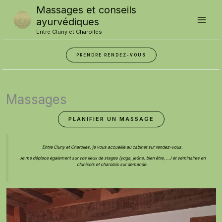
Skip
Massages et conseils
to
content
ayurvédiques
Entre Cluny et Charolles
PRENDRE RENDEZ-VOUS
Massages
PLANIFIER UN MASSAGE
Entre Cluny et Charolles, je vous accueille au cabinet sur rendez-vous.
Je me déplace également sur vos lieux de stages (yoga, jeûne, bien être, …) et séminaires en
clunisois et charolais sur demande.