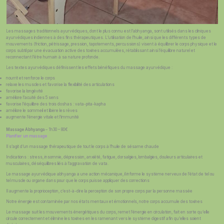
Les massages traditionnels ayurvédiques, dont le plus connu est l’abhyanga, sont utilisés dans les cliniques
ayurvédiques indiennes à des fins thérapeutiques. L’utilisation de l’huile, ainsi que les différents types de
mouvements (friction, pétrissage, pression, tapotements, percussions) visent à équilibrer le corps physique et le
corps subtil par une évacuation active des toxines accumulées, rétablissant ainsi l’équilibre naturel et
reconnectant l’être humain à sa nature profonde.
Les textes ayurvédiques définissent les effets bénéfiques du massage ayurvédique :
nourrit et renforce le corps
relaxe les muscles et favorise la flexibilité des articulations
favorise la longévité
améliore l’acuité des 5 sens
favorise l’équilibre des trois doshas : vata-pita-kapha
améliore le sommeil et libère les rêves
augmente l’énergie vitale et l’immunité
Massage Abhyanga
– 1h30 – 80€
Planifier un massage
Il s’agit d’un massage thérapeutique de tout le corps à l’huile de sésame chaude
Indications : stress, insomnie, dépression, anxiété, fatigue, dorsalgies, lombalgies, douleurs articulaires et
musculaires, déséquilibres liés à l’aggravation de vata.
Le massage ayurvédique abhyanga a une action mécanique, il informe le système nerveux de l’état de tel ou
tel muscle ou organe dans pour que le corps puisse appliquer des corrections
Il augmente la proprioception, c’est-à-dire la perception de son propre corps par la personne massée
Notre énergie est contaminée par nos états mentaux et émotionnels, notre corps accumule des toxines
Le massage suit les mouvements énergétiques du corps, remet l’énergie en circulation, fait en sorte qu’elle
circule correctement et élimine les toxines en les ramenant vers le système digestif afin qu’elles soient