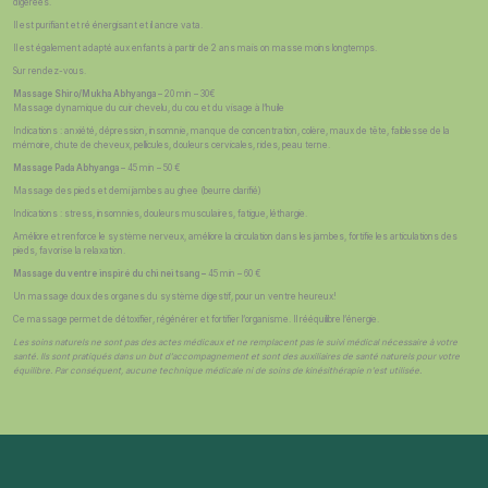
digérées.
Il est purifiant et ré énergisant et il ancre vata.
Il est également adapté aux enfants à partir de 2 ans mais on masse moins longtemps.
Sur rendez-vous.
Massage Shiro/Mukha Abhyanga
– 20 min – 30€
Massage dynamique du cuir chevelu, du cou et du visage à l’huile
Indications : anxiété, dépression, insomnie, manque de concentration, colère, maux de tête, faiblesse de la
mémoire, chute de cheveux, pellicules, douleurs cervicales, rides, peau terne.
Massage Pada Abhyanga
– 45 min – 50 €
Massage des pieds et demi jambes au ghee (beurre clarifié)
Indications : stress, insomnies, douleurs musculaires, fatigue, léthargie.
Améliore et renforce le système nerveux, améliore la circulation dans les jambes, fortifie les articulations des
pieds, favorise la relaxation.
Massage du ventre inspiré du chi nei tsang –
45 min – 60 €
Un massage doux des organes du système digestif, pour un ventre heureux!
Ce massage permet de détoxifier, régénérer et fortifier l’organisme. Il rééquilibre l’énergie.
Les soins naturels ne sont pas des actes médicaux et ne remplacent pas le suivi médical nécessaire à votre
santé. Ils sont pratiqués dans un but d’accompagnement et sont des auxiliaires de santé naturels pour votre
équilibre. Par conséquent, aucune technique médicale ni de soins de kinésithérapie n’est utilisée.