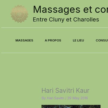
Skip
Massages et con
to
content
Entre Cluny et Charolles
MASSAGES
A PROPOS
LE LIEU
CONSU
Hari Savitri Kaur
By
Hari Savitri
/
29 May 2016