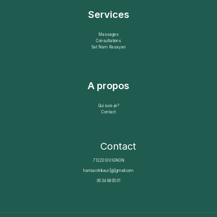
Services
Massages
Consultations
Sat Nam Rasayan
A propos
Qui suis-je?
Contact
Contact
71220 SIVIGNON
harisavitrikaur[@]gmail.com
06 34 98 05 01