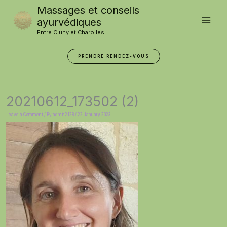
Skip
Massages et conseils
to
content
ayurvédiques
Entre Cluny et Charolles
PRENDRE RENDEZ-VOUS
20210612_173502 (2)
Leave a Comment
/ By
admin2128
/
22 January 2023