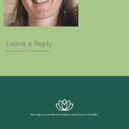
Leave a Reply
You must be
logged in
to post a comment.
Massages et conseils ayurvédiques entre Cluny et Charolles.