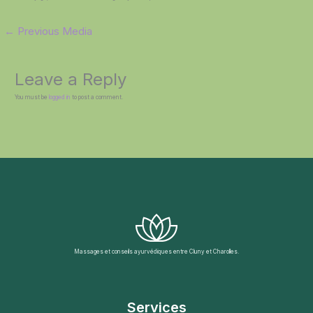
←
Previous Media
Leave a Reply
You must be
logged in
to post a comment.
Massages et conseils ayurvédiques entre Cluny et Charolles.
Services