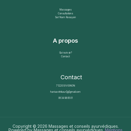
Massages
Consultations
Sat Nam Rasayan
A propos
Qui suis-je?
Contact
Contact
71220 SIVIGNON
harisavitrikaur[@]gmail.com
06 34 98 05 01
Copyright © 2026 Massages et conseils ayurvédiques.
Powered by Massages et conseils ayurvédiques.
Mentions