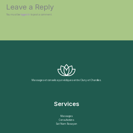
Leave a Reply
You must be
logged in
to post a comment.
Massages et conseils ayurvédiques entre Cluny et Charolles.
Services
Massages
Consultations
Sat Nam Rasayan