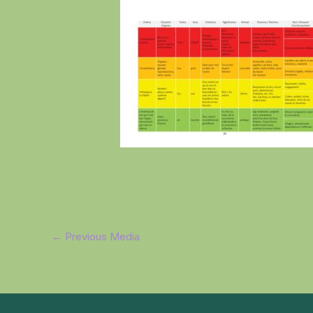
←
Previous Media