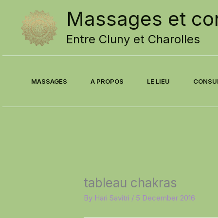
Skip
Massages et con
to
content
Entre Cluny et Charolles
MASSAGES
A PROPOS
LE LIEU
CONSU
tableau chakras
By
Hari Savitri
/
5 December 2016